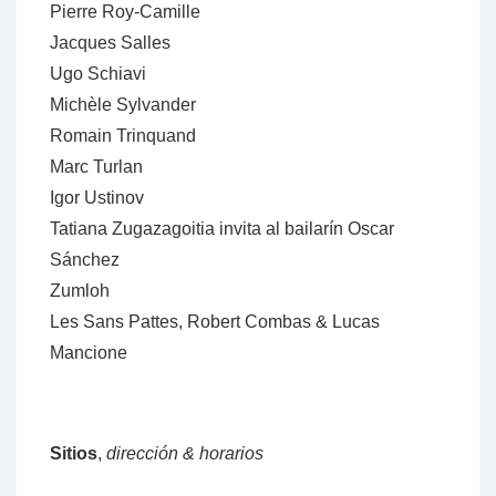
Pierre Roy-Camille
Jacques Salles
Ugo Schiavi
Michèle Sylvander
Romain Trinquand
Marc Turlan
Igor Ustinov
Tatiana Zugazagoitia invita al bailar
í
n Oscar
Sánchez
Zumloh
Les Sans Pattes, Robert Combas & Lucas
Mancione
Sitios
,
direcci
ó
n & horarios