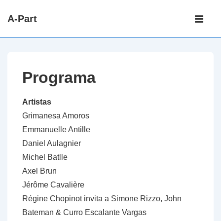
↓
Main
A-Part
passer
Navigati
ME
au
contenu
principal
Programa
Artistas
Grimanesa Amoros
Emmanuelle Antille
Daniel Aulagnier
Michel Batlle
Axel Brun
Jérôme Cavalière
Régine Chopinot invita a Simone Rizzo, John
Bateman & Curro Escalante Vargas