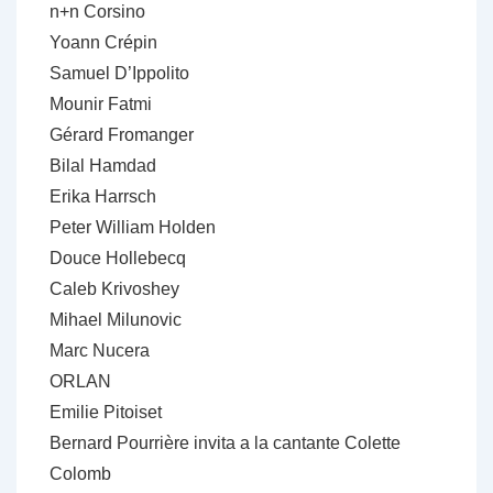
n+n Corsino
Yoann Crépin
Samuel D’Ippolito
Mounir Fatmi
Gérard Fromanger
Bilal Hamdad
Erika Harrsch
Peter William Holden
Douce Hollebecq
Caleb Krivoshey
Mihael Milunovic
Marc Nucera
ORLAN
Emilie Pitoiset
Bernard Pourrière invita a la cantante Colette
Colomb