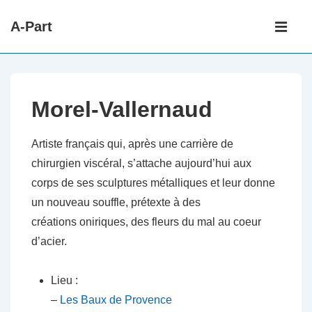
↓
Main
A-Part
passer
Navigati
ME
au
contenu
principal
Morel-Vallernaud
Artiste français qui, après une carrière de
chirurgien viscéral, s’attache aujourd’hui aux
corps de ses sculptures métalliques et leur donne
un nouveau souffle, prétexte à des
créations oniriques, des fleurs du mal au coeur
d’acier.
Lieu :
–
Les Baux de Provence