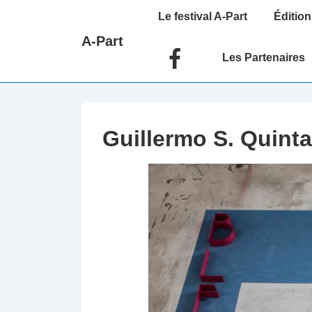
↓
Main
Le festival A-Part
Édition
passer
Navigation
A-Part
au
Les Partenaires
contenu
principal
Guillermo S. Quint