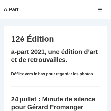
↓
Main
A-Part
passer
Navigati
ME
au
contenu
principal
12è Édition
a-part 2021, une édition d’art
et de retrouvailles.
Défilez vers le bas pour regarder les photos.
24 juillet : Minute de silence
pour Gérard Fromanger