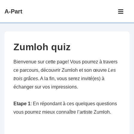
↓
Main
A-Part
passer
Navigati
ME
au
contenu
principal
Zumloh quiz
Bienvenue sur cette page! Vous pourrez à travers
ce parcours, découvrir Zumloh et son œuvre
Les
trois grâces
. A la fin, vous serez invité(es) à
échanger sur vos impressions.
Etape 1
: En répondant à ces quelques questions
vous pourrez mieux connaître l’artiste Zumloh.