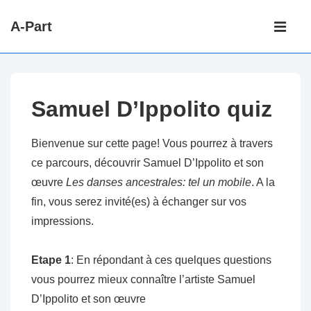
↓
Main
A-Part
passer
Navigati
ME
au
contenu
principal
Samuel D’Ippolito quiz
Bienvenue sur cette page! Vous pourrez à travers
ce parcours, découvrir Samuel D’Ippolito et son
œuvre
Les danses ancestrales: tel un mobile
. A la
fin, vous serez invité(es) à échanger sur vos
impressions.
Etape 1
: En répondant à ces quelques questions
vous pourrez mieux connaître l’artiste Samuel
D’Ippolito et son œuvre