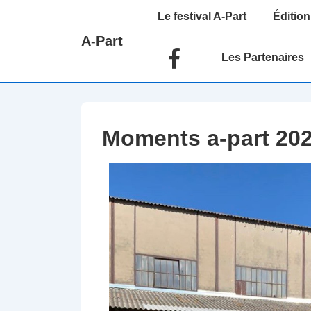
↓
Main
Le festival A-Part
Édition
passer
Navigation
A-Part
au
Les Partenaires
contenu
principal
Moments a-part 20