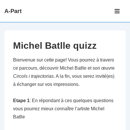
↓
Main
A-Part
passer
Navigati
ME
au
contenu
principal
Michel Batlle quizz
Bienvenue sur cette page! Vous pourrez à travers
ce parcours, découvrir Michel Batlle et son œuvre
Circols i trajectorias
. A la fin, vous serez invité(es)
à échanger sur vos impressions.
Etape 1
: En répondant à ces quelques questions
vous pourrez mieux connaître l’artiste Michel
Batlle