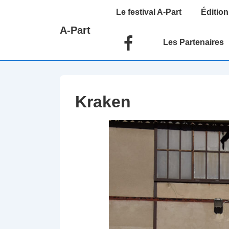
↓
Main
Le festival A-Part
Édition
passer
Navigation
A-Part
au
Les Partenaires
contenu
principal
Kraken