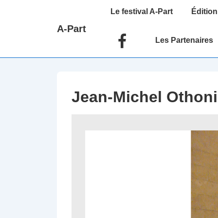
↓
Main
Le festival A-Part
Édition
passer
Navigation
A-Part
au
Les Partenaires
contenu
principal
Jean-Michel Othoni