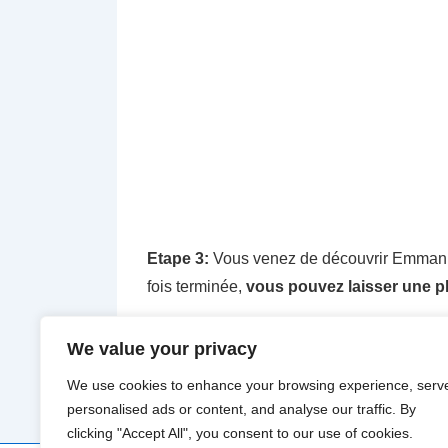
Etape 3:
Vous venez de découvrir Emmanuel
fois terminée,
vous pouvez laisser une ph
Etape 4:
Nous voici à la dernière étape. V
We value your privacy
Facebook
pour participer au
Jeu-concour
We use cookies to enhance your browsing experience, serv
personalised ads or content, and analyse our traffic. By
clicking "Accept All", you consent to our use of cookies.