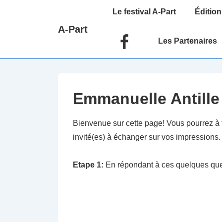
↓
Main
Le festival A-Part
Édition
passer
Navigation
A-Part
au
Les Partenaires
contenu
principal
Emmanuelle Antille
Bienvenue sur cette page! Vous pourrez à 
invité(es) à échanger sur vos impressions.
Etape 1:
En répondant à ces quelques ques