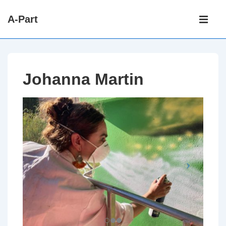
↓
Main
A-Part
passer
Navigati
ME
au
contenu
principal
Johanna Martin