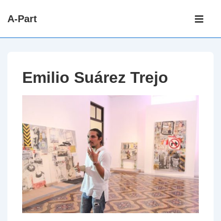
↓
Main
A-Part
passer
Navigati
ME
au
contenu
principal
Emilio Suárez Trejo