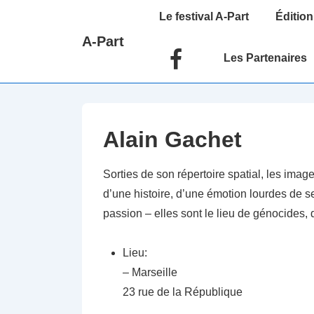
↓
Main
Le festival A-Part
Édition
passer
Navigation
A-Part
au
Les Partenaires
contenu
principal
Alain Gachet
Sorties de son répertoire spatial, les ima
d’une histoire, d’une émotion lourdes de s
passion – elles sont le lieu de génocides,
Lieu:
– Marseille
23 rue de la République