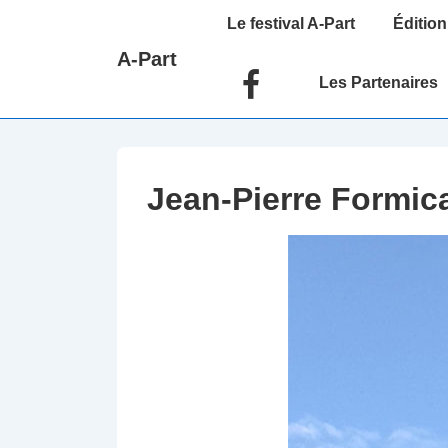
↓
Main
Le festival A-Part
Édition
passer
Navigation
A-Part
au
Les Partenaires
contenu
principal
Jean-Pierre Formic